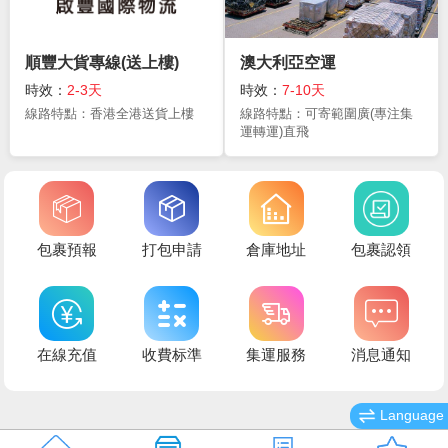
順豐大貨專線(送上樓)
澳大利亞空運
時效：
2-3天
時效：
7-10天
線路特點：香港全港送貨上樓
線路特點：可寄範圍廣(專注集
運轉運)直飛
包裹預報
打包申請
倉庫地址
包裹認領
在線充值
收費标準
集運服務
消息通知
Language