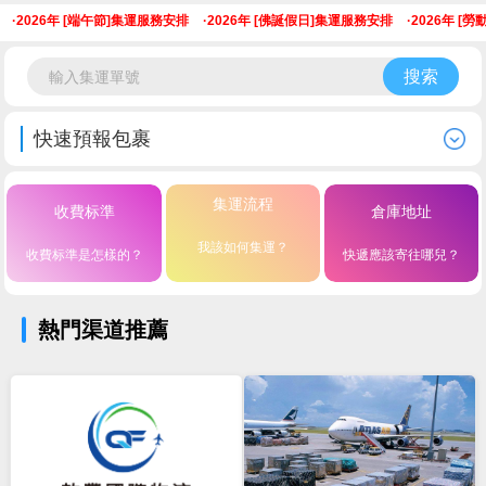
·
2026年 [端午節]集運服務安排
·
2026年 [佛誕假日]集運服務安排
·
2026年 [勞
搜索
快速預報包裹
集運流程
收費标準
倉庫地址
我該如何集運？
收費标準是怎樣的？
快遞應該寄往哪兒？
熱門渠道推薦