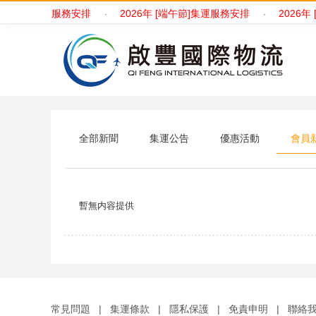
歸紀念日]集運服務安排
2026年 [端午節]集運服務安排
2026年
·
·
全部新聞
集運公告
優惠活動
會員
暫無内容提供
常見問題
|
集運條款
|
隱私保護
|
免責申明
|
聯絡