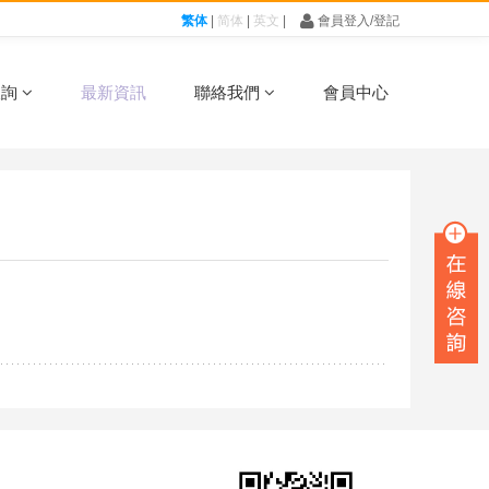
年 [清明節]集運服務安排
初九開工大吉 | 馬年集運送好禮
20
繁体
|
简体
|
英文
|
會員登入/登記
·
·
查詢
最新資訊
聯絡我們
會員中心