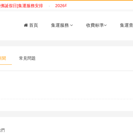
 [佛誕假日]集運服務安排
2026年 [勞動節]集運服務安排
2026
·
·
首頁
集運服務
收費标準
集運
新聞
常見問題
我們