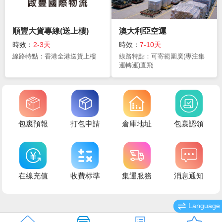
順豐大貨專線(送上樓)
澳大利亞空運
時效：
2-3天
時效：
7-10天
線路特點：香港全港送貨上樓
線路特點：可寄範圍廣(專注集
運轉運)直飛
包裹預報
打包申請
倉庫地址
包裹認領
在線充值
收費标準
集運服務
消息通知
Language