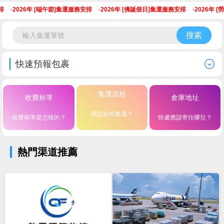
·
2026年 [端午節]集運服務安排
·
2026年 [佛誕假日]集運服務安排
·
2026年 [
搜索
快速預報包裹
集運流程
收費标準
倉庫地址
我該如何集運？
收費标準是怎樣的？
快遞應該寄往哪兒？
熱門渠道推薦