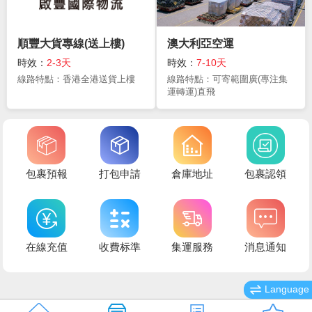
順豐大貨專線(送上樓)
澳大利亞空運
時效：
2-3天
時效：
7-10天
線路特點：香港全港送貨上樓
線路特點：可寄範圍廣(專注集
運轉運)直飛
包裹預報
打包申請
倉庫地址
包裹認領
在線充值
收費标準
集運服務
消息通知
Language