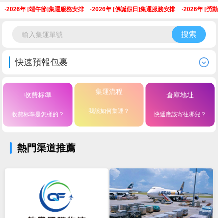
·
2026年 [端午節]集運服務安排
·
2026年 [佛誕假日]集運服務安排
·
2026年 [勞
搜索
快速預報包裹
集運流程
收費标準
倉庫地址
我該如何集運？
收費标準是怎樣的？
快遞應該寄往哪兒？
熱門渠道推薦