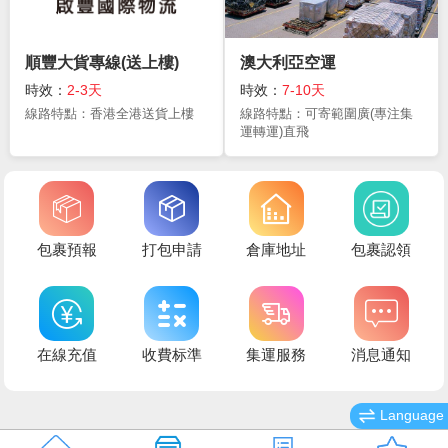
順豐大貨專線(送上樓)
澳大利亞空運
時效：
2-3天
時效：
7-10天
線路特點：香港全港送貨上樓
線路特點：可寄範圍廣(專注集
運轉運)直飛
包裹預報
打包申請
倉庫地址
包裹認領
在線充值
收費标準
集運服務
消息通知
Language