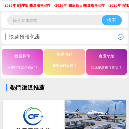
·
2026年 [端午節]集運服務安排
·
2026年 [佛誕假日]集運服務安排
·
2026年 [勞
搜索
快速預報包裹
集運流程
收費标準
倉庫地址
我該如何集運？
收費标準是怎樣的？
快遞應該寄往哪兒？
熱門渠道推薦